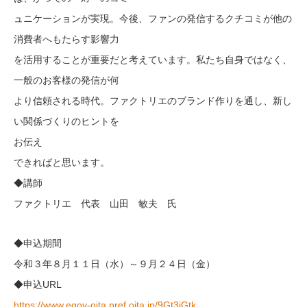
ュニケーションが実現。今後、ファンの発信するクチコミが他の
消費者へもたらす影響力
を活用することが重要だと考えています。私たち自身ではなく、
一般のお客様の発信が何
より信頼される時代。ファクトリエのブランド作りを通し、新し
い関係づくりのヒントを
お伝え
できればと思います。
◆講師
ファクトリエ 代表 山田 敏夫 氏
◆申込期間
令和３年８月１１日（水）～９月２４日（金）
◆申込URL
https://www.egov-oita.pref.oita.jp/9Gt3iGtk