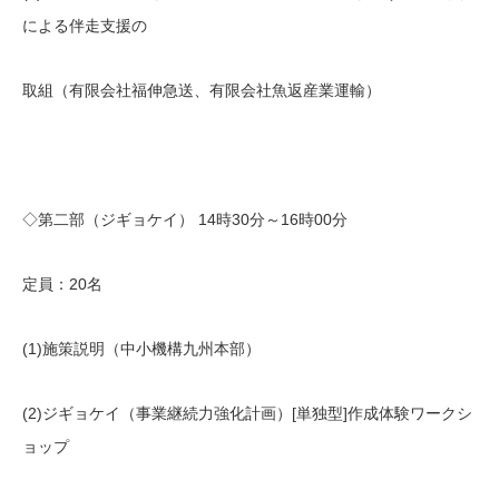
による伴走支援の
取組（有限会社福伸急送、有限会社魚返産業運輸）
◇第二部（ジギョケイ） 14時30分～16時00分
定員：20名
(1)施策説明（中小機構九州本部）
(2)ジギョケイ（事業継続力強化計画）[単独型]作成体験ワークシ
ョップ