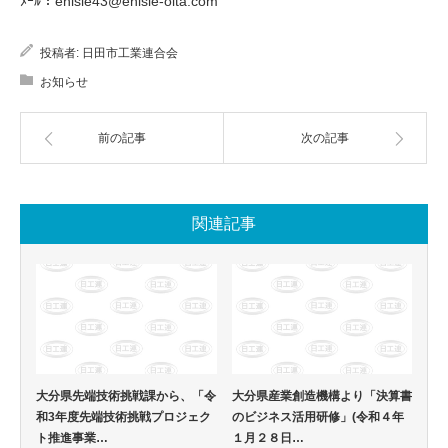
ﾒｰﾙ：enisie43@enisie-oita.com
投稿者:
日田市工業連合会
お知らせ
前の記事
次の記事
関連記事
大分県先端技術挑戦課から、「令
大分県産業創造機構より「決算書
和3年度先端技術挑戦プロジェク
のビジネス活用研修」(令和４年
ト推進事業…
１月２８日…