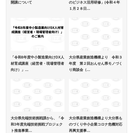
開講について
のビジネス活用研修」(令和４年
１月２８日…
「令和8年度中小製造業向けDX人
大分県産業創造機構より 令和３
材育成講座（経営者・現場管理者
年度 第２回おんせん県モノづく
向け）」…
り商談会（…
大分県先端技術挑戦課から、「令
大分県産業創造機構より大分県も
和3年度先端技術挑戦プロジェク
のづくり中小企業コロナ危機対応
ト推進事業…
再興支援事…