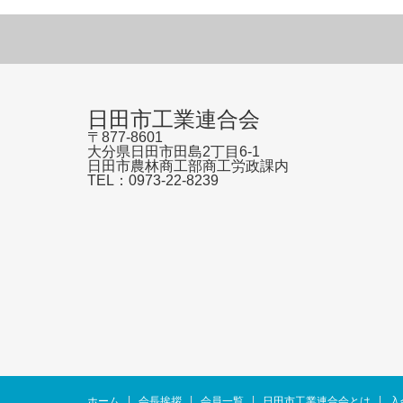
日田市工業連合会
〒877-8601
大分県日田市田島2丁目6-1
日田市農林商工部商工労政課内
TEL：0973-22-8239
ホーム
会長挨拶
会員一覧
日田市工業連合会とは
入