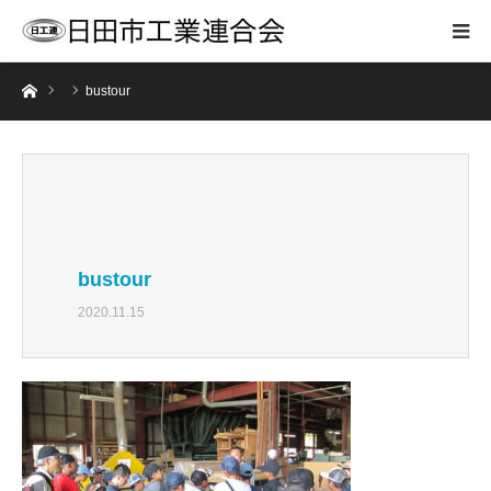
ホーム
bustour
bustour
2020.11.15