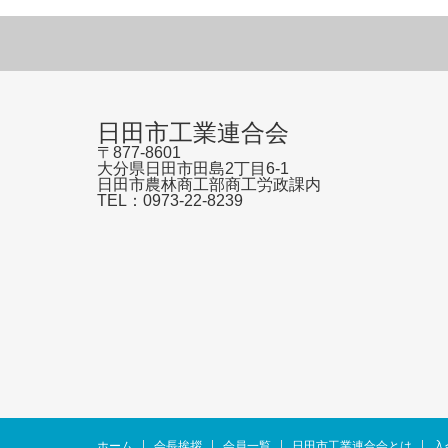
日田市工業連合会
〒877-8601
大分県日田市田島2丁目6-1
日田市農林商工部商工労政課内
TEL：0973-22-8239
ホーム
会長挨拶
会員一覧
日田市工業連合会とは
入