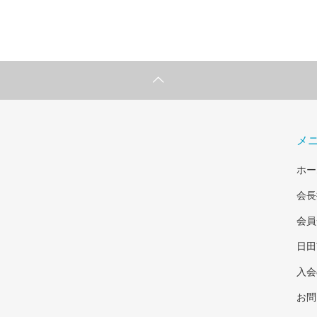
メ
ホー
会長
会員
日田
入会
お問