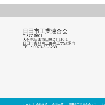
日田市工業連合会
〒877-8601
大分県日田市田島2丁目6-1
日田市農林商工部商工労政課内
TEL：0973-22-8239
ホーム
会長挨拶
会員一覧
日田市工業連合会とは
入