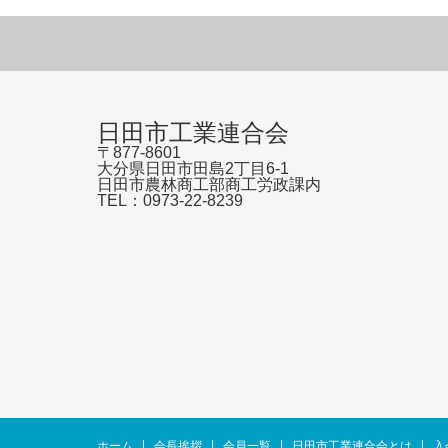
日田市工業連合会
〒877-8601
大分県日田市田島2丁目6-1
日田市農林商工部商工労政課内
TEL：0973-22-8239
ホーム
会長挨拶
会員一覧
日田市工業連合会とは
入